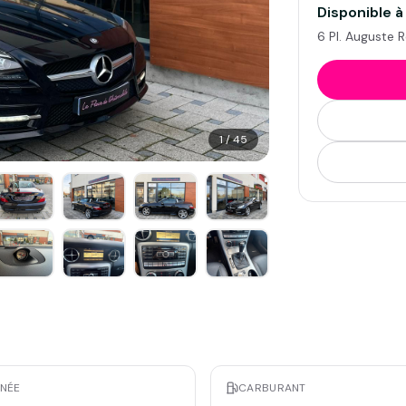
Disponible à
6 Pl. Auguste R
1
/
45
NÉE
CARBURANT