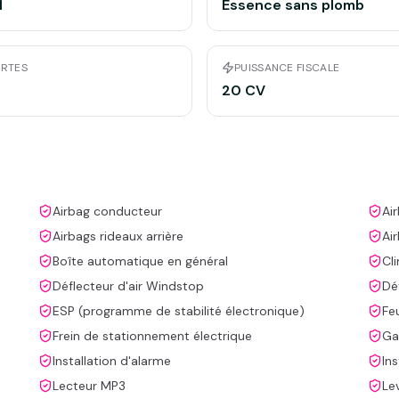
1
Essence sans plomb
RTES
PUISSANCE FISCALE
20 CV
Airbag conducteur
Ai
Airbags rideaux arrière
Ai
Boîte automatique en général
Cl
Déflecteur d'air Windstop
Dé
ESP (programme de stabilité électronique)
Fe
Frein de stationnement électrique
Ga
Installation d'alarme
In
Lecteur MP3
Le