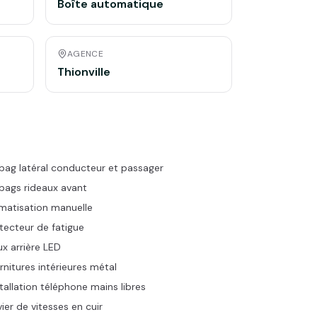
Boîte automatique
AGENCE
Thionville
rbag latéral conducteur et passager
rbags rideaux avant
imatisation manuelle
tecteur de fatigue
ux arrière LED
rnitures intérieures métal
stallation téléphone mains libres
vier de vitesses en cuir