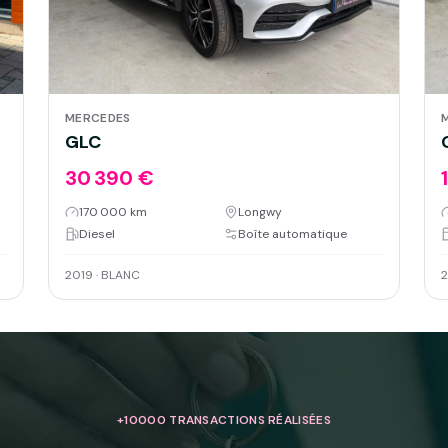
MERCEDES
GLC
30 390 €
170 000 km
Longwy
Diesel
Boîte automatique
2019
·
BLANC
2
+10000 TRANSACTIONS RÉALISÉES