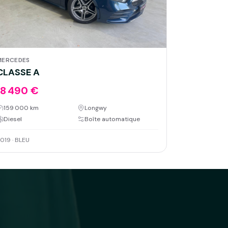
MERCEDES
CLASSE A
18 490 €
159 000 km
Longwy
Diesel
Boîte automatique
019
·
BLEU