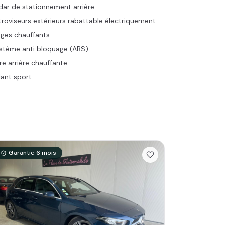
dar de stationnement arrière
troviseurs extérieurs rabattable électriquement
èges chauffants
stème anti bloquage (ABS)
tre arrière chauffante
lant sport
Garantie
6
mois