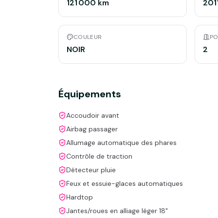
121 000 km
201
COULEUR
PO
NOIR
2
Équipements
Accoudoir avant
Airbag passager
Allumage automatique des phares
Contrôle de traction
Détecteur pluie
Feux et essuie-glaces automatiques
Hardtop
Jantes/roues en alliage léger 18"