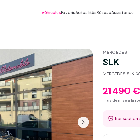
Véhicules
Favoris
Actualités
Réseau
Assistance
MERCEDES
SLK
MERCEDES SLK 35
21 490 
Frais de mise à la r
Transaction